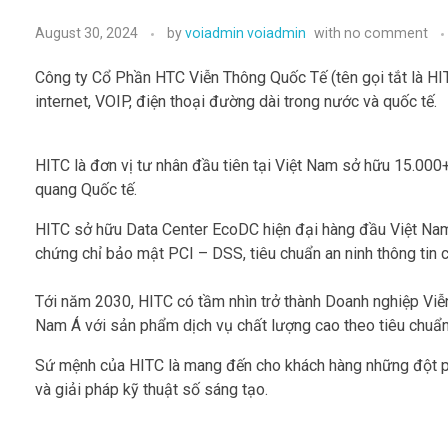
August 30, 2024
by
voiadmin voiadmin
with
no comment
Công ty Cổ Phần HTC Viễn Thông Quốc Tế (tên gọi tắt là HI
internet, VOIP, điện thoại đường dài trong nước và quốc tế.
HITC là đơn vị tư nhân đầu tiên tại Việt Nam sở hữu 15.000
quang Quốc tế.
HITC sở hữu Data Center EcoDC hiện đại hàng đầu Việt Nam 
chứng chỉ bảo mật PCI – DSS, tiêu chuẩn an ninh thông tin c
Tới năm 2030, HITC có tầm nhìn trở thành Doanh nghiệp Viễn
Nam Á với sản phẩm dịch vụ chất lượng cao theo tiêu chuẩn
Sứ mệnh của HITC là mang đến cho khách hàng những đột phá
và giải pháp kỹ thuật số sáng tạo.