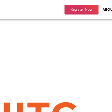
ABO
Register Now