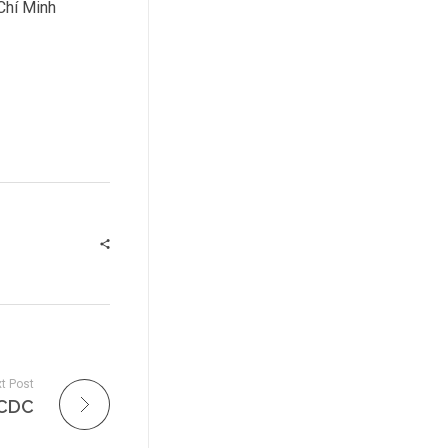
Chí Minh
t Post
VNCDC