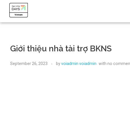
OpenInfra Days Vietnam 2024
OpenInfra Days Vietnam 2024
Giới thiệu nhà tài trợ BKNS
September 26, 2023
by
voiadmin voiadmin
with
no commen