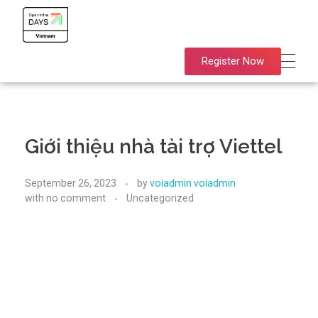
OpenInfra Days Vietnam 2024
OpenInfra Days Vietnam 2024
Register Now
Giới thiệu nhà tài trợ Viettel
September 26, 2023
by
voiadmin voiadmin
with
no comment
Uncategorized