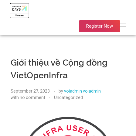
OpenInfra Days Vietnam 2024
OpenInfra Days Vietnam 2024
Register Now
Giới thiệu về Cộng đồng
VietOpenInfra
September 27, 2023
by
voiadmin voiadmin
with
no comment
Uncategorized