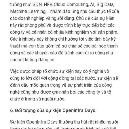
tưởng như: SDN, NFV, Cloud Computing, AI, Big Data,
Machine Learning,… nhằm đáp ứng nhu cầu thực tế của
các doanh nghiệp và người dùng. Chủ đề của sự kiện
này rất phong phú và được trình bày trực tiếp bởi các
công ty và cá nhân có nhiều kinh nghiệm với sản phẩm.
Các trình bày này không chỉ hướng tới việc tình bày kỹ
thuật mà còn bao gồm cả sự chia sẻ các bài học thành
công và các khuyến cáo để tránh các rủi ro cũng như
sai sót không đáng có.
Việc được phép tổ chức sự kiện này có ý nghĩa vô
cùng to lớn đối với cộng đồng tại các nước, sự kiện sẽ
đánh dấu mốc quan trọng về sự phát triển của công
nghệ cũng như được ghi nhận bởi các công ty và tổ
chức ở trong và ngoài nước.
6. Đối tượng của sự kiện OpenInfra Days.
Sự kiện OpenInfra Days thường thu hút rất nhiều người
tham dự tại các nước, số lượng người trình bày có thể