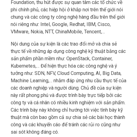
Foundation, thu hút được sự quan tâm các tổ chức về
phi chính phủ, các hiệp hội ở khắp nơi trên thế giới nói
chung và các công ty công nghệ hàng đầu trên thế giới
nói riêng như: Intel, Google, Redhat, IBM, Cisco,
VMware, Nokia, NTT, ChinaMobile, Tencent,…
Nội dung của sự kiện là các trao đổi mở và chia sẻ
thực tế về những áp dụng công nghệ kỹ thuật bằng các
sản phẩm phần mềm như: OpenStack, Container,
Kubernetes,… Để hiện thực hóa các công nghệ và ý
tưởng như: SDN, NFV, Cloud Computing, AI, Big Data,
Machine Learning,… nhằm đáp ứng nhu cầu thực tế của
các doanh nghiệp và người dùng. Chủ đề của sự kiện
này rất phong phú và được trình bày trực tiếp bởi các
công ty và cá nhân có nhiều kinh nghiệm với sản phẩm.
Các trình bày này không chỉ hướng tới việc tình bày kỹ
thuật mà còn bao gồm cả sự chia sẻ các bài học thành
công và các khuyến cáo để tránh các rủi ro cũng như
sai sót không đáng có.