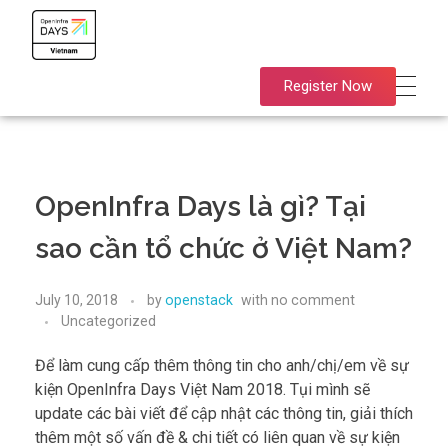
OpenInfra Days Vietnam 2024
OpenInfra Days Vietnam 2024
Register Now
OpenInfra Days là gì? Tại
sao cần tổ chức ở Việt Nam?
July 10, 2018
by
openstack
with
no comment
Uncategorized
Để làm cung cấp thêm thông tin cho anh/chị/em về sự
kiện OpenInfra Days Việt Nam 2018. Tụi mình sẽ
update các bài viết để cập nhật các thông tin, giải thích
thêm một số vấn đề & chi tiết có liên quan về sự kiện