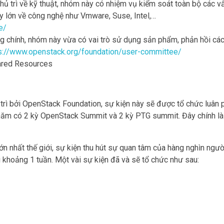
ủ trì về kỹ thuật, nhóm này có nhiệm vụ kiểm soát toàn bộ các v
ty lớn về công nghệ như Vmware, Suse, Intel,…
e/
chính, nhóm này vừa có vai trò sử dụng sản phẩm, phản hồi các
s://www.openstack.org/foundation/user-committee/
hared Resources
rì bởi OpenStack Foundation, sự kiện này sẽ được tổ chức luân p
một năm có 2 kỳ OpenStack Summit và 2 kỳ PTG summit. Đây chính l
n nhất thế giới, sự kiện thu hút sự quan tâm của hàng nghìn ngườ
i khoảng 1 tuần. Một vài sự kiện đã và sẽ tổ chức như sau: