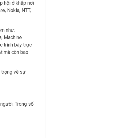
p hội ở khắp nơi
re, Nokia, NTT,
ềm như:
a, Machine
 trình bày trực
uật mà còn bao
 trọng về sự
 người. Trong số