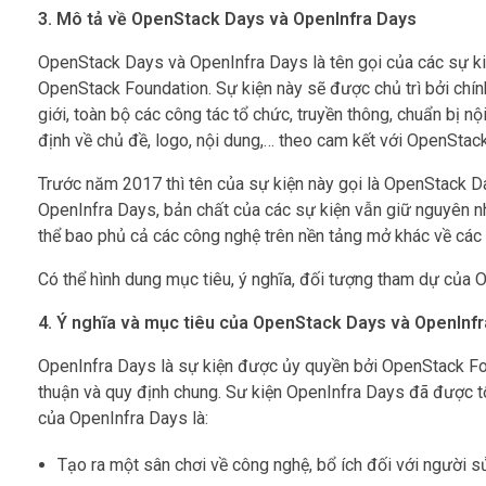
3. Mô tả về OpenStack Days và OpenInfra Days
OpenStack Days và OpenInfra Days là tên gọi của các sự ki
OpenStack Foundation. Sự kiện này sẽ được chủ trì bởi chí
giới, toàn bộ các công tác tổ chức, truyền thông, chuẩn bị n
định về chủ đề, logo, nội dung,… theo cam kết với OpenStac
Trước năm 2017 thì tên của sự kiện này gọi là OpenStack D
OpenInfra Days, bản chất của các sự kiện vẫn giữ nguyên 
thể bao phủ cả các công nghệ trên nền tảng mở khác về các
Có thể hình dung mục tiêu, ý nghĩa, đối tượng tham dự của
4. Ý nghĩa và mục tiêu của OpenStack Days và OpenInf
OpenInfra Days là sự kiện được ủy quyền bởi OpenStack Fo
thuận và quy định chung. Sư kiện OpenInfra Days đã được t
của OpenInfra Days là:
Tạo ra một sân chơi về công nghệ, bổ ích đối với người s