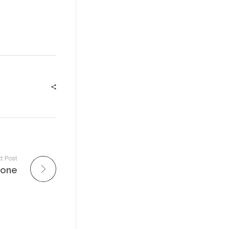
t Post
ifone