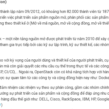
ion)
thành lập năm 09/2012, có khoảng hơn 82.000 thành viên từ 187 
triển việc phát triển sản phẩm nguồn mở, phân phối các sản phẩm
ng theo thiết kế ở (Mở về mã nguồn, mở về cộng đồng, mở về thiế
k – một nền tảng nguồn mở được phát triển từ năm 2010 để xây 
ham gia trực tiếp bởi các kỹ sư lập trình, kỹ sư thiết kế, các nh
o với kỳ vọng của người dùng và thiết kế của người phát triển, cụ 
 mà còn giải quyết các nhu cầu cụ thể trong thực tế và các công
P, CI/CD,… Ngoài ra, OpenStack còn có khả năng tích hợp với hàng
c sự quan tâm từ các công ty và cộng đồng hiện nay như: Docke
đảm nhiệm các nhiệm vụ theo sự phân công, gồm các nhóm chính
h hướng sự phát triển của sản phẩm và cộng đồng để đáp ứng nhu 
ệ hàng đầu thế giới như: DELL, Cisco, RackSpace, IBM, HP, Googl
/
)