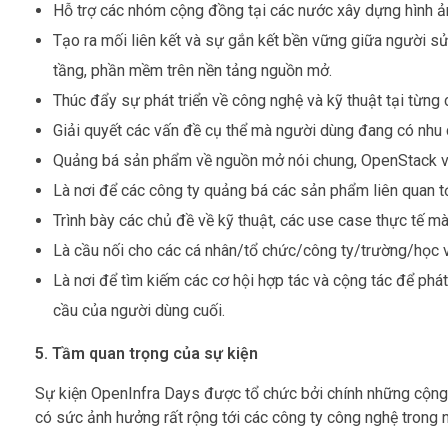
Hỗ trợ các nhóm cộng đồng tại các nước xây dựng hình ả
Tạo ra mối liên kết và sự gắn kết bền vững giữa người sử
tầng, phần mềm trên nền tảng nguồn mở.
Thúc đẩy sự phát triển về công nghệ và kỹ thuật tại từng 
Giải quyết các vấn đề cụ thể mà người dùng đang có nhu
Quảng bá sản phẩm về nguồn mở nói chung, OpenStack và
Là nơi để các công ty quảng bá các sản phẩm liên quan t
Trình bày các chủ đề về kỹ thuật, các use case thực tế m
Là cầu nối cho các cá nhân/tổ chức/công ty/trường/học 
Là nơi để tìm kiếm các cơ hội hợp tác và cộng tác để phá
cầu của người dùng cuối.
5. Tầm quan trọng của sự kiện
Sự kiện OpenInfra Days được tổ chức bởi chính những cộng đ
có sức ảnh hưởng rất rộng tới các công ty công nghệ trong