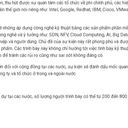
, thu hút được sự quan tâm các tổ chức về phi chính phủ, các hiệ
ên thế giới nói riêng như: Intel, Google, Redhat, IBM, Cisco, VMwa
ế về những áp dụng công nghệ kỹ thuật bằng các sản phẩm phần m
ông nghệ và ý tưởng như: SDN, NFV, Cloud Computing, AI, Big Dat
iệp và người dùng. Chủ đề của sự kiện này rất phong phú và được
n phẩm. Các trình bày này không chỉ hướng tới việc tình bày kỹ th
 để tránh các rủi ro cũng như sai sót không đáng có.
ớn đối với cộng đồng tại các nước, sự kiện sẽ đánh dấu mốc quan
ng ty và tổ chức ở trong và ngoài nước.
 dự tại các nước, số lượng người trình bày có thể từ 200 đến 800