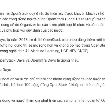
ện mà OpenStack quy định. Sự kiện này được khuyến khích và hỗ 
nh các cộng đồng người dùng OpenStack (Local User Group) tại cá
ội dung sẽ do Organizer tại các nước phối hợp tổ chức và cần tuân
k và phù hợp với quy định của các nước.
ays, từ năm 2018 trở đi thì OpenStack cho phép dùng thêm một tê
nhưng nội dung thì sẽ mở rộng hơn và không bó hẹp trong OpenSt
 công nghệ như: AI, Machine Learning, HCP, NFV, CI/CD,…
 OpenStack Days và OpenInfra Days là giống nhau.
ra Days
undation và được chủ trì bởi các nhóm cộng đồng tại các nước t
ổ chức bởi hơn 100 cộng đồng OpenStack ở khắp nơi trên thế giới
ử dụng và người tham gia phát triển các sản phẩm liên quan tới O