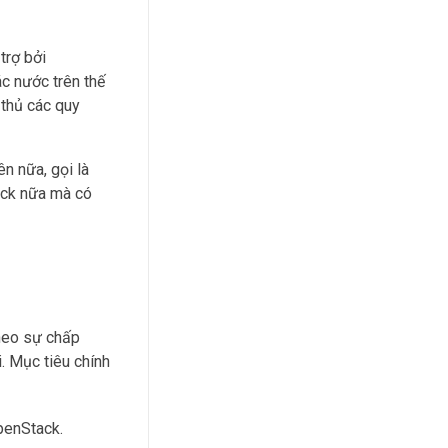
trợ bởi
c nước trên thế
 thủ các quy
n nữa, gọi là
ack nữa mà có
heo sự chấp
. Mục tiêu chính
penStack.