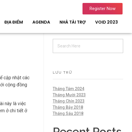
Register Now
ĐỊA ĐIỂM
AGENDA
NHÀ TÀI TRỢ
VOID 2023
LƯU TRỮ
ể cập nhật các
 tới cộng đồng
Tháng Tám 2024
Tháng Mười 2023
Tháng Chín 2023
i này là việc
Tháng Bảy 2018
m ở chi tiết ở
Tháng Sáu 2018
Recent Posts