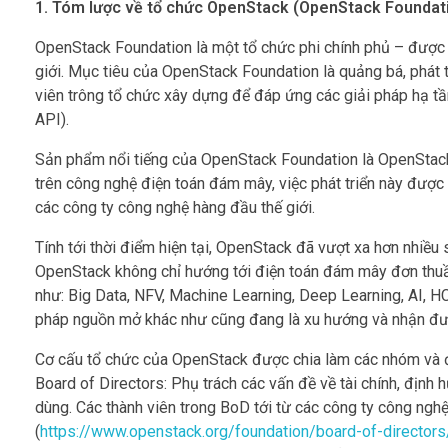
1. Tóm lược về tổ chức OpenStack (OpenStack Foundat
OpenStack Foundation là một tổ chức phi chính phủ – được 
giới. Mục tiêu của OpenStack Foundation là quảng bá, phát 
viên trông tổ chức xây dựng để đáp ứng các giải pháp hạ tầ
API).
Sản phẩm nổi tiếng của OpenStack Foundation là OpenStac
trên công nghệ điện toán đám mây, việc phát triển này được t
các công ty công nghệ hàng đầu thế giới.
Tính tới thời điểm hiện tại, OpenStack đã vượt xa hơn nhiều s
OpenStack không chỉ hướng tới điện toán đám mây đơn thuần
như: Big Data, NFV, Machine Learning, Deep Learning, AI, HC
pháp nguồn mở khác như cũng đang là xu hướng và nhận đượ
Cơ cấu tổ chức của OpenStack được chia làm các nhóm và 
Board of Directors: Phụ trách các vấn đề về tài chính, địn
dùng. Các thành viên trong BoD tới từ các công ty công ngh
(
https://www.openstack.org/foundation/board-of-directors