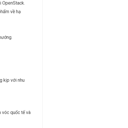
ới OpenStack.
 phẩm về hạ
hướng.
g kịp với nhu
m vóc quốc tế và