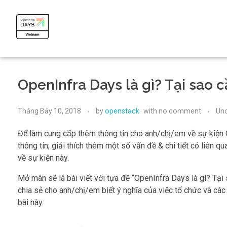
OpenInfra Days Vietnam 2024
OpenInfra Days Vietnam 2024
OpenInfra Days là gì? Tại sao 
Tháng Bảy 10, 2018
by
openstack
with
no comment
Unc
Để làm cung cấp thêm thông tin cho anh/chị/em về sự kiện 
thông tin, giải thích thêm một số vấn đề & chi tiết có liên q
về sự kiện này.
Mở màn sẽ là bài viết với tựa đề “OpenInfra Days là gì? Tại
chia sẻ cho anh/chị/em biết ý nghĩa của việc tổ chức và các
bài này.