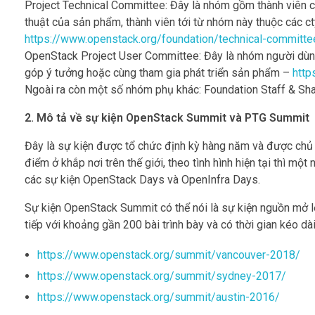
Project Technical Committee: Đây là nhóm gồm thành viên ch
thuật của sản phẩm, thành viên tới từ nhóm này thuộc các c
https://www.openstack.org/foundation/technical-committe
OpenStack Project User Committee: Đây là nhóm người dùng 
góp ý tưởng hoặc cùng tham gia phát triển sản phẩm –
http
Ngoài ra còn một số nhóm phụ khác: Foundation Staff & S
2. Mô tả về sự kiện OpenStack Summit và PTG Summit
Đây là sự kiện được tổ chức định kỳ hàng năm và được chủ t
điểm ở khắp nơi trên thế giới, theo tình hình hiện tại thì 
các sự kiện OpenStack Days và OpenInfra Days.
Sự kiện OpenStack Summit có thể nói là sự kiện nguồn mở lớ
tiếp với khoảng gần 200 bài trình bày và có thời gian kéo dà
https://www.openstack.org/summit/vancouver-2018/
https://www.openstack.org/summit/sydney-2017/
https://www.openstack.org/summit/austin-2016/