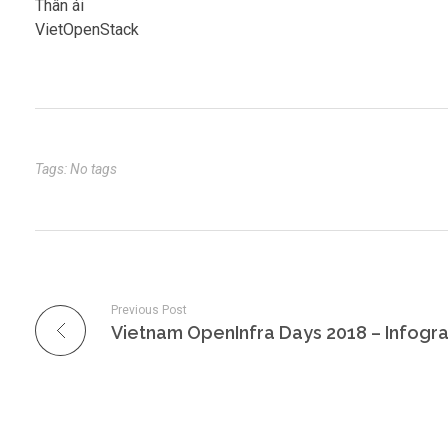
Thân ái
VietOpenStack
Tags: No tags
Previous Post
Vietnam OpenInfra Days 2018 – Infogr