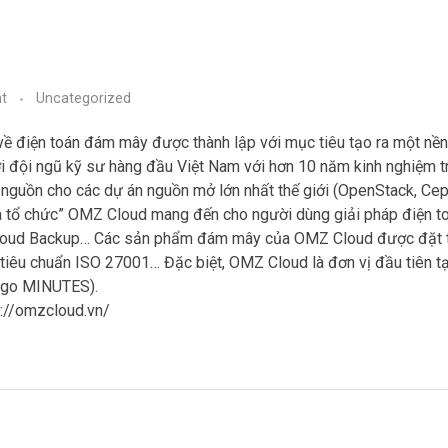
t
Uncategorized
về điện toán đám mây được thành lập với mục tiêu tạo ra một n
bởi đội ngũ kỹ sư hàng đầu Việt Nam với hơn 10 năm kinh nghiệm t
nguồn cho các dự án nguồn mở lớn nhất thế giới (OpenStack, Ce
của tổ chức” OMZ Cloud mang đến cho người dùng giải pháp điện 
, Cloud Backup… Các sản phẩm đám mây của OMZ Cloud được đặt t
eo tiêu chuẩn ISO 27001… Đặc biệt, OMZ Cloud là đơn vị đầu tiên t
u go MINUTES).
s://omzcloud.vn/