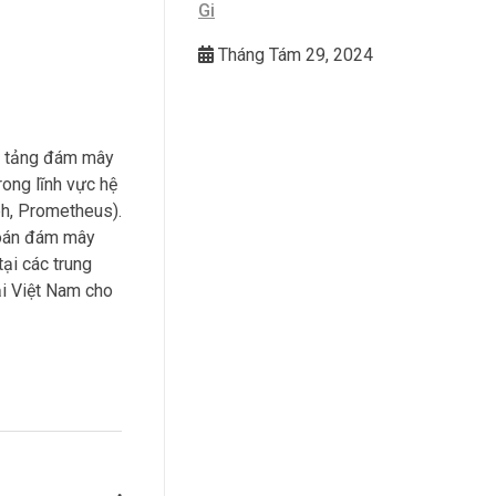
Gi
Tháng Tám 29, 2024
ền tảng đám mây
rong lĩnh vực hệ
ph, Prometheus).
toán đám mây
ại các trung
ại Việt Nam cho