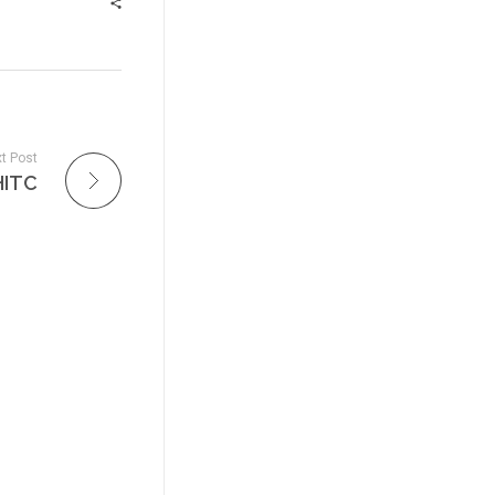
t Post
 HITC