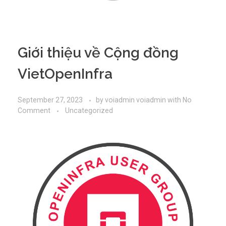
Giới thiệu về Cộng đồng
VietOpenInfra
September 27, 2023
by
voiadmin voiadmin
with
No
Comment
Uncategorized