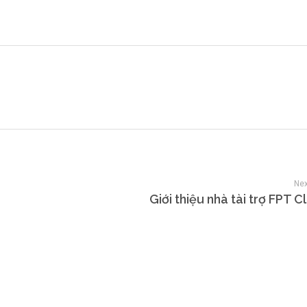
Nam), Cộng đồng Security Bootcamp …
Nex
Giới thiệu nhà tài trợ FPT 