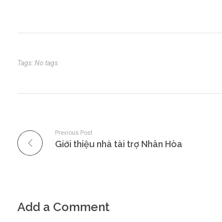
(VFOSSA), Nhóm B20+ (CLB các doanh nghiệp IoT tại Việt 
Tags: No tags
Previous Post
Giới thiệu nhà tài trợ Nhân Hòa