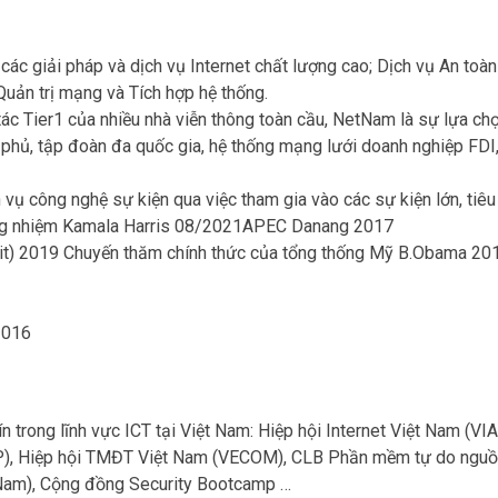
các giải pháp và dịch vụ Internet chất lượng cao; Dịch vụ An toàn
Quản trị mạng và Tích hợp hệ thống.
tác Tier1 của nhiều nhà viễn thông toàn cầu, NetNam là sự lựa c
h phủ, tập đoàn đa quốc gia, hệ thống mạng lưới doanh nghiệp FDI
vụ công nghệ sự kiện qua việc tham gia vào các sự kiện lớn, tiêu
ơng nhiệm Kamala Harris 08/2021APEC Danang 2017
it) 2019 Chuyến thăm chính thức của tổng thống Mỹ B.Obama 20
2016
n trong lĩnh vực ICT tại Việt Nam: Hiệp hội Internet Việt Nam (VIA
VAIP), Hiệp hội TMĐT Việt Nam (VECOM), CLB Phần mềm tự do ngu