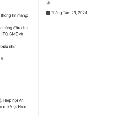
Gi
Tháng Tám 29, 2024
 thông tin mang;
họn hàng đầu cho
, ITO, SME và
 biểu như:
16
), Hiệp hội An
ồn mở Việt Nam