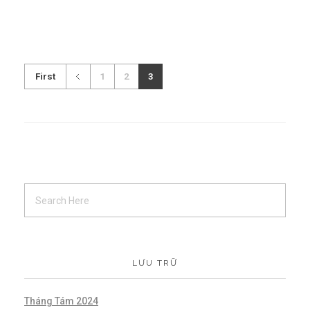
First
1
2
3
LƯU TRỮ
Tháng Tám 2024