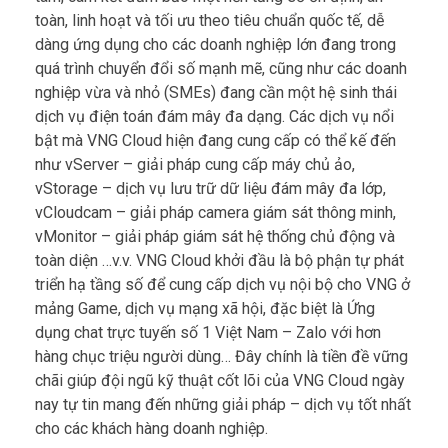
tâm, cam kết đảm bảo một nền tảng số ổn định, an
toàn, linh hoạt và tối ưu theo tiêu chuẩn quốc tế, dễ
dàng ứng dụng cho các doanh nghiệp lớn đang trong
quá trình chuyển đổi số mạnh mẽ, cũng như các doanh
nghiệp vừa và nhỏ (SMEs) đang cần một hệ sinh thái
dịch vụ điện toán đám mây đa dạng. Các dịch vụ nổi
bật mà VNG Cloud hiện đang cung cấp có thể kế đến
như vServer – giải pháp cung cấp máy chủ ảo,
vStorage – dịch vụ lưu trữ dữ liệu đám mây đa lớp,
vCloudcam – giải pháp camera giám sát thông minh,
vMonitor – giải pháp giám sát hệ thống chủ động và
toàn diện …v.v. VNG Cloud khởi đầu là bộ phận tự phát
triển hạ tầng số để cung cấp dịch vụ nội bộ cho VNG ở
mảng Game, dịch vụ mạng xã hội, đặc biệt là Ứng
dụng chat trực tuyến số 1 Việt Nam – Zalo với hơn
hàng chục triệu người dùng… Đây chính là tiền đề vững
chãi giúp đội ngũ kỹ thuật cốt lõi của VNG Cloud ngày
nay tự tin mang đến những giải pháp – dịch vụ tốt nhất
cho các khách hàng doanh nghiệp.