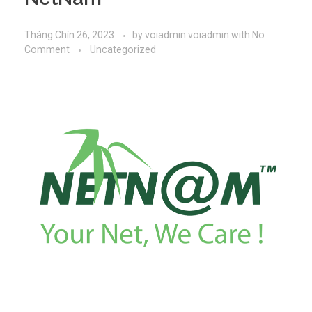
NetNam
Tháng Chín 26, 2023
by
voiadmin voiadmin
with
No
Comment
Uncategorized