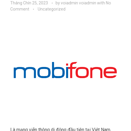
Tháng Chín 25, 2023
by
voiadmin voiadmin
with
No
Comment
Uncategorized